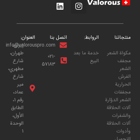
منتجاتنا
الروابط:
اتصل بنا
العنوان:
إيران،
info@valorouspro.com
مكواة الشعر
خدمة ما بعد
طهران،
021-
مجفف
البيع
شارع
57183
الشعر
مطهري،
الفرش
شارع
الحرارية
مير
مجففات
عماد،
الشعر الدوّارة
رقم 1،
آلات الحلاقة
الطابق
والشفرات
الأول،
آلات الحلاقة
الوحدة
وأدوات
1
التجميل