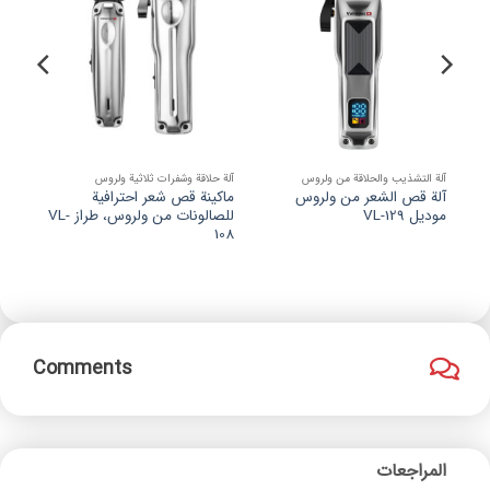
به
به
علاقه
علاقه
مندی
مندی
ها
ها
آلة التشذيب والحلاقة من ولروس
آلة حلاقة وشفرات ثلاثية ولروس
آلة ح
آلة قص الشعر من ولروس
ماكينة قص شعر احترافية
آلة 
موديل ‎VL-129‎
للصالونات من ولروس، طراز VL-
موديل 4
108
Comments
المراجعات