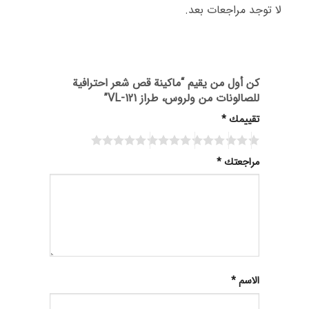
لا توجد مراجعات بعد.
كن أول من يقيم “ماكينة قص شعر احترافية
للصالونات من ولروس، طراز VL-121”
تقييمك
*
مراجعتك
*
الاسم
*