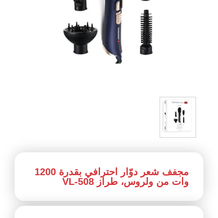
مجفف شعر دوّار احترافي بقدرة ‎1200‎
وات من ولروس، طراز VL-508