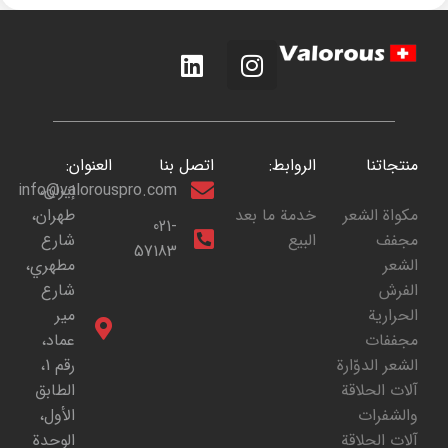
منتجاتنا
الروابط:
اتصل بنا
العنوان:
إيران،
info@valorouspro.com
مكواة الشعر
خدمة ما بعد
طهران،
021-
مجفف
البيع
شارع
57183
الشعر
مطهري،
الفرش
شارع
الحرارية
مير
مجففات
عماد،
الشعر الدوّارة
رقم 1،
آلات الحلاقة
الطابق
والشفرات
الأول،
آلات الحلاقة
الوحدة