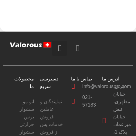
آدرس ما
تماس با ما
دسترسی
محصولات
ما
سریع
info@valorouspro.com
تهران،
خیابان
021-
مطهری،
نمایندگان و
اتو مو
57183
نبش
عاملین
سشوار
خیابان
فروش
برس
میرعماد،
خدمات پس
حرارتی
پلاک 1،
از فروش
سشوار