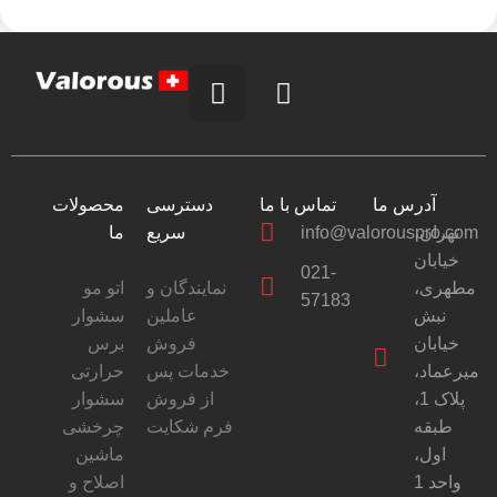
آدرس ما
تماس با ما
دسترسی
محصولات
ما
سریع
info@valorouspro.com
تهران،
خیابان
021-
مطهری،
نمایندگان و
اتو مو
57183
نبش
عاملین
سشوار
خیابان
فروش
برس
میرعماد،
خدمات پس
حرارتی
پلاک 1،
از فروش
سشوار
طبقه
فرم شکایت
چرخشی
اول،
ماشین
واحد 1
اصلاح و