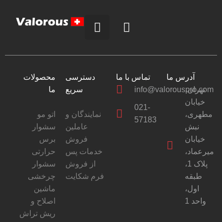
آدرس ما
تماس با ما
دسترسی
محصولات
ما
سریع
info@valorouspro.com
تهران،
خیابان
021-
مطهری،
نمایندگان و
اتو مو
57183
نبش
عاملین
سشوار
خیابان
فروش
برس
میرعماد،
خدمات پس
حرارتی
پلاک 1،
از فروش
سشوار
طبقه
فرم شکایت
چرخشی
اول،
ماشین
واحد 1
اصلاح و
ریش تراش