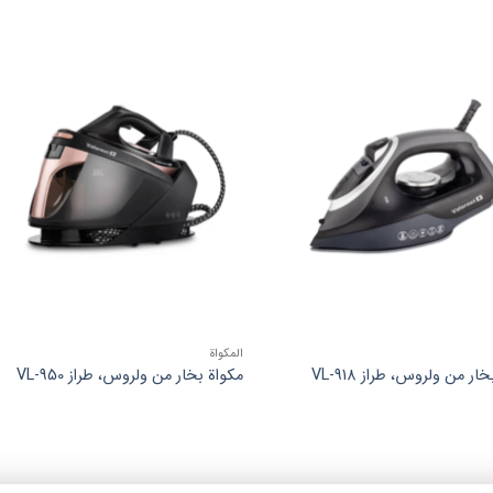
افزودن
افزود
به
به
علاقه
علاق
مندی
مند
ها
ها
المكواة
ار من ولروس، طراز VL-918
مكواة بخار من ولروس، طراز VL-950