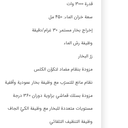
قدرة ‎3000‎ وات
سعة خزان الماء: ‎450‎ مل
افزودن
به
إخراج بخار مستمر: ‎30‎ غرام/دقيقة
علاقه
مندی
ها
وظيفة رش الماء
زرّ البخار
مزودة بنظام مضاد لتكوّن الكلس
نظام مانع للتسرّب مع وظيفة بخار عمودية وأفقية
مزودة بسلك قماشي بزاوية دوران ‎360‎ درجة
مستويات متعددة للبخار مع وظيفة الكيّ الجاف
وظيفة التنظيف التلقائي