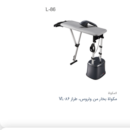
ن
افزودن
به
ه
علاقه
ی
مندی
ها
المكواة
مكواة بخار من ولروس، طراز VL-86