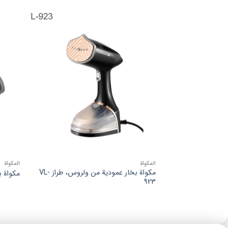
افزودن
به
علاقه
مندی
ها
المكواة
المكواة
مكواة بخار عمودية من ولروس، طراز VL-
مكواة بخ
923