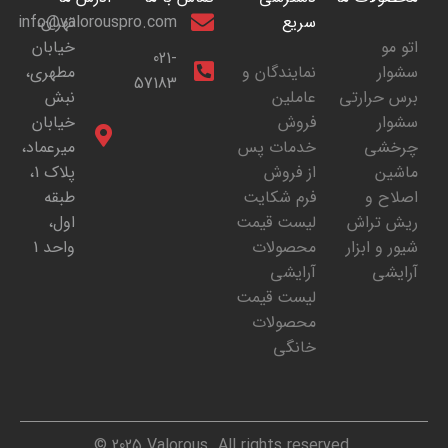
سریع
تهران،
info@valorouspro.com
اتو مو
خیابان
021-
سشوار
نمایندگان و
مطهری،
57183
برس حرارتی
عاملین
نبش
سشوار
فروش
خیابان
چرخشی
خدمات پس
میرعماد،
ماشین
از فروش
پلاک 1،
اصلاح و
فرم شکایت
طبقه
ریش تراش
لیست قیمت
اول،
شیور و ابزار
محصولات
واحد 1
آرایشی
آرایشی
لیست قیمت
محصولات
خانگی
© 2025 Valorous. All rights reserved.