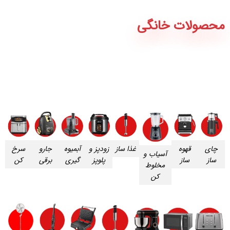
محصولات خانگی
چای
قهوه
غذا ساز
زودپز و
آبمیوه
جارو
سرخ
آسیاب و
ساز
ساز
پلوپز
گیری
برقی
کن
مخلوط
کن