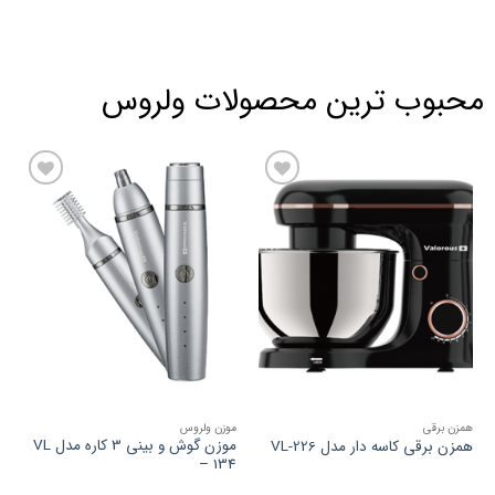
محبوب ترین محصولات ولروس
افزودن
افزودن
به
به
علاقه
علاقه
مندی
مندی
ها
ها
همزن برقی
موزن ولروس
موزن گوش و بینی 3 کاره مدل VL
همزن برقی کاسه دار مدل VL-226
– 134