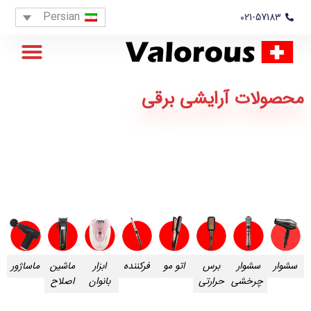
Persian
021-57183
تماس با ما
صفحه اصلی
نمایندگان و عاملین فروش
خدمات پس از فروش
محصولات آرایشی برقی
سشوار
سشوار
برس
اتو مو
فرکننده
ابزار
ماشین
ماساژور
چرخشی
حرارتی
بانوان
اصلاح