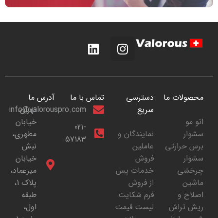
محصولات ما
دسترسی
تماس با ما
آدرس ما
سریع
تهران،
info@valorouspro.com
اتو مو
خیابان
021-
سشوار
نمایندگان و
مطهری،
57183
برس حرارتی
عاملین
نبش
سشوار
فروش
خیابان
چرخشی
خدمات پس
میرعماد،
ماشین
از فروش
پلاک 1،
اصلاح و
فرم شکایت
طبقه
ریش تراش
لیست قیمت
اول،