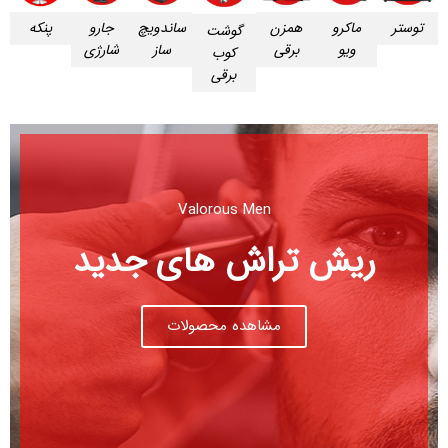
توستر
ماکرو
همزن
ساندویچ
جارو
پنکه
گوشت
ویو
برقی
ساز
شارژی
کوب
برقی
Valorous Men
ریش تراش های جدید
مشاهده محصولات