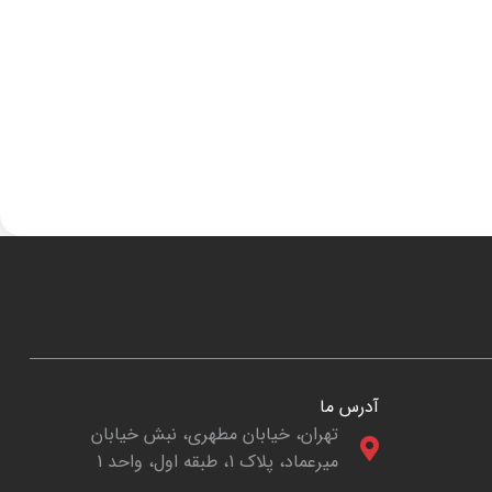
آدرس ما
تهران، خیابان مطهری، نبش خیابان
میرعماد، پلاک 1، طبقه اول، واحد 1