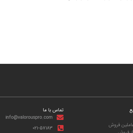
ع
تماس با ما
info@valorouspro.com
عاملین فروش
021-57183
ز فروش