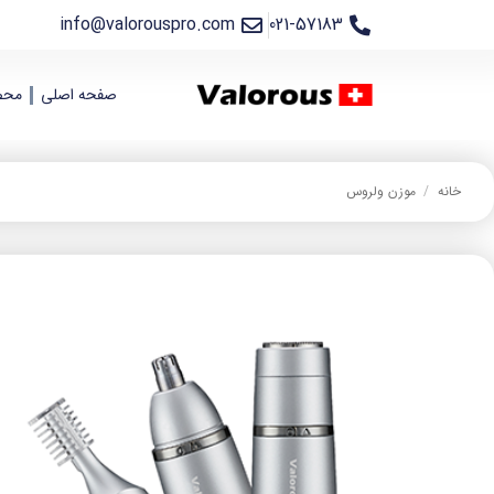
info@valorouspro.com
021-57183
صفحه اصلی
محص
خانه
/
موزن ولروس