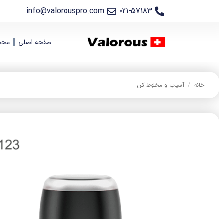
info@valorouspro.com
021-57183
صفحه اصلی
محص
خانه
/
آسیاب و مخلوط کن