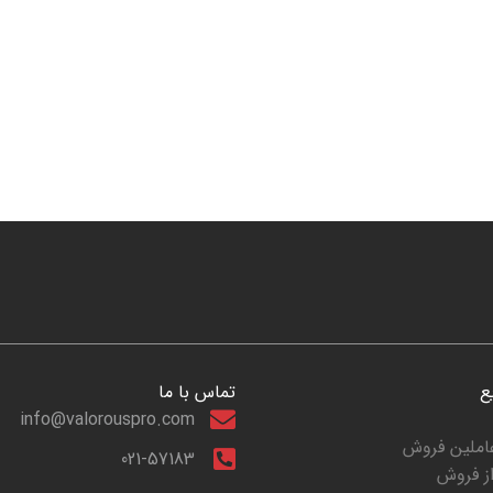
ع
تماس با ما
info@valorouspro.com
عاملین فروش
021-57183
ز فروش