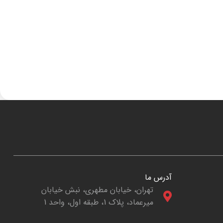
آدرس ما
تهران، خیابان مطهری، نبش خیابان
میرعماد، پلاک 1، طبقه اول، واحد 1