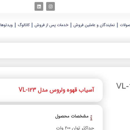
ولات
نمایندگان و عاملین فروش
خدمات پس از فروش
کاتالوگ
ویدئوها
آسیاب قهوه ولروس مدل VL-123
افزودن
به
علاقه
مندی
مشخصات محصول
ها
حداکثر توان 200
وات